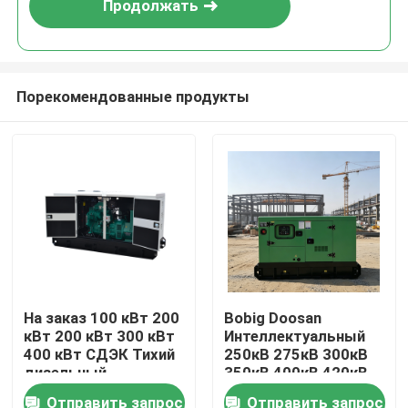
Продолжать
Порекомендованные продукты
Дом
На заказ 100 кВт 200
Bobig Doosan
кВт 200 кВт 300 кВт
Интеллектуальный
Продукты
400 кВт СДЭК Тихий
250кВ 275кВ 300кВ
дизельный
350кВ 400кВ 420кВ
генератор 300 кВт
1/3 фазовый
Отправить запрос
Отправить запрос
Видео