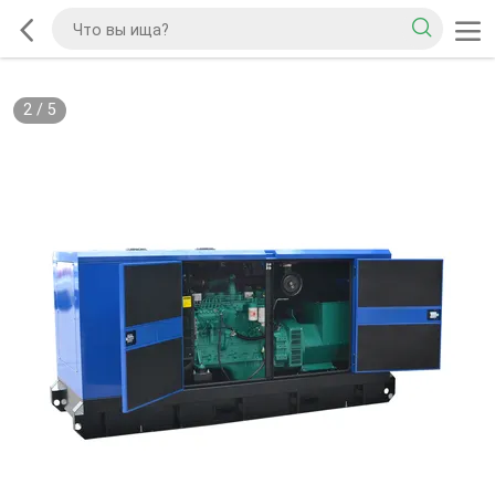
2
/
5