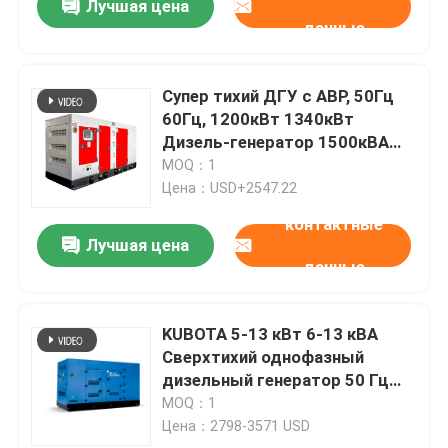
Лучшая цена
данные
Супер тихий ДГУ с АВР, 50Гц
60Гц, 1200кВт 1340кВт
Дизель-генератор 1500кВА
1675кВА 1875кВА 2063кВт
MOQ：1
Генератор для резервного
Цена：USD+2547.22
питания
контактные
Лучшая цена
данные
KUBOTA 5-13 кВт 6-13 кВА
Сверхтихий однофазный
дизельный генератор 50 Гц
звукоизоляционный
MOQ：1
дистанционный управляющий
Цена：2798-3571 USD