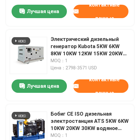
контактные
Лучшая цена
данные
Электрический дизельный
генератор Kubota 5KW 6KW
8KW 10KW 12KW 15KW 20KW
30KW с открытым/тихим
MOQ：1
звукоизоляционным
Цена：2798-3571 USD
генератором типа 50/60HZ
контактные
Лучшая цена
данные
Бобиг CE ISO дизельная
электростанция ATS 5KW 6KW
10KW 20KW 30KW водяное
охлаждение 3-фазные
MOQ：1