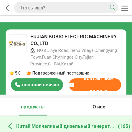
FUJIAN BOBIG ELECTRIC MACHINERY
CO.,LTD
NO.8 Jinye Road,Tiehu Village ,Chengyang
Town,Fuan City,Ningde City,Fujian
Province.CHINA,Китай
5.0
Подтверженный поставщик
контактные
позвони сейчас
данные
продукты
О нас
Китай Молчаливый дизельный генератор
(165)