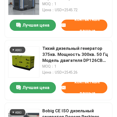
генераторные установки
MOQ：1
Супер бесшумные дизельные
Цена：USD+2545.72
О нас
генераторы по низкой цене
контактные
для резервного питания
Лучшая цена
данные
Путешествие фабрики
Проверка качества
Тихий дизельный генератор
375кв. Мощность 300кв. 50 Гц
Модель двигателя DP126CB
Спросите цитату
Подходит для промышленного
MOQ：1
и коммерческого
Цена：USD+2545.26
использования
Генераторы Cummins дизельные
контактные
Лучшая цена
данные
Генераторы Perkins дизельные
Bobig CE ISO дизельный
Генератор Fawde дизельный
генератор Doosan Perkings