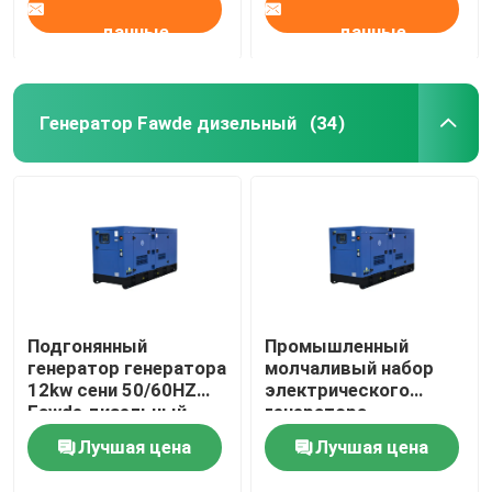
данные
данные
Генератор Fawde дизельный
(34)
Подгонянный
Промышленный
генератор генератора
молчаливый набор
12kw сени 50/60HZ
электрического
Fawde дизельный
генератора
молчаливый
генератора 15kva
Лучшая цена
Лучшая цена
дизельный
250kva Fawde
дизельный