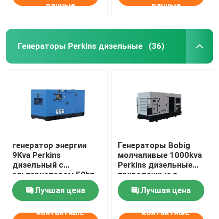
данные
данные
Генераторы Perkins дизельные
(36)
генератор энергии
Генераторы Bobig
9Kva Perkins
молчаливые 1000kva
дизельный с
Perkins дизельные
альтернатором 50hz
приведенные в
1500rpm Stamford
действие 4008TAG2A
Лучшая цена
Лучшая цена
контактные
контактные