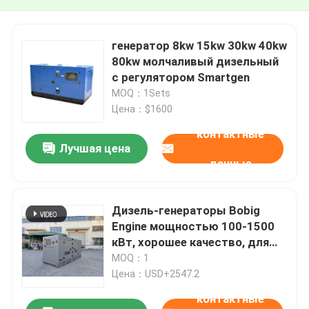
генератор 8kw 15kw 30kw 40kw
80kw молчаливый дизельный
с регулятором Smartgen
MOQ：1Sets
Цена：$1600
контактные
Лучшая цена
данные
Дизель-генераторы Bobig
Engine мощностью 100-1500
кВт, хорошее качество, для
наружного использования, с
MOQ：1
защитой от дождя, на
Цена：USD+2547.2
прицепе, бесшумные,
контактные
мобильные