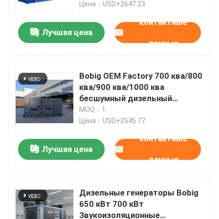
генераторы Промышленный
Цена：USD+2647.23
генератор
контактные
Лучшая цена
данные
Bobig OEM Factory 700 ква/800
ква/900 ква/1000 ква
бесшумный дизельный
двигатель-генератор с CE/ISO
MOQ：1
для промышленности
Цена：USD+2545.77
контактные
Лучшая цена
Дом
данные
Продукты
Дизельные генераторы Bobig
650 кВт 700 кВт
Звукоизоляционные
Видео