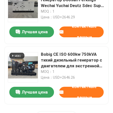
Wechai Yuchai Deutz Sdec Super
Silent Открытый 200кВ 400кВ
MOQ：1
Генератор Yangdong дизельный
500кВ 610кВ s800кВ 1000кВ
Цена：USD+2646.29
контактные
Генератор YUCHAI дизельный
Лучшая цена
данные
Генератор Рикардо дизельный
Bobig CE ISO 600kw 750kVA
тихий дизельный генератор с
Генератор Weichai дизельный
двигателем для экстренной
экипажи
MOQ：1
Генератор SDEC дизельный
Цена：USD+2646.26
контактные
Лучшая цена
Генераторы Isuzu дизельные
данные
Молчаливый дизельный генератор