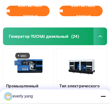
контактные
контактные
данные
данные
Генератор YUCHAI дизельный
(24)
Промышленный
Тип электрического
набор генератора
Yuchai дизельного
75kva 60kw Yuchai
генератора IP23
everly yang
дизельный с
313kva 250kw
DEEPSEA
молчаливый
Лучшая цена
Лучшая цена