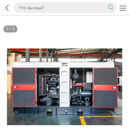
2
/
6