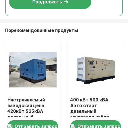
Продолжать
Порекомендованные продукты
Дом
Настраиваемый
400 кВт 500 кВА
заводская цена
Авто старт
Продукты
420кВт 525кВА
дизельный
дизельный
генератор набор
генератор набор
500kva для продажи
Отправить запрос
Отправить запрос
Видео