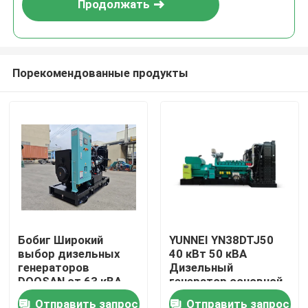
Продолжать
Порекомендованные продукты
Дом
Бобиг Широкий
YUNNEI YN38DTJ50
выбор дизельных
40 кВт 50 кВА
Продукты
генераторов
Дизельный
DOOSAN от 63 кВА
генератор основной
до 1004 кВА,
мощности 50 Гц 3
Отправить запрос
Отправить запрос
Видео