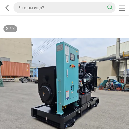
2
/
8