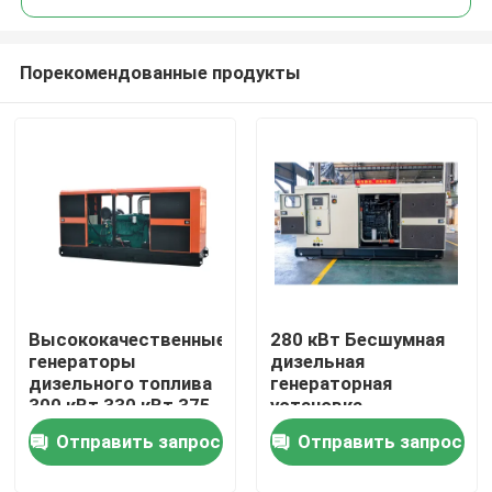
Порекомендованные продукты
Высококачественные
280 кВт Бесшумная
Дом
генераторы
дизельная
дизельного топлива
генераторная
300 кВт 330 кВт 375
установка
Продукты
кВт 413 кВт с
Промышленная
Отправить запрос
Отправить запрос
водяным
резервная 3 фазы
охлаждением
380 В 400 В 50 Гц
Видео