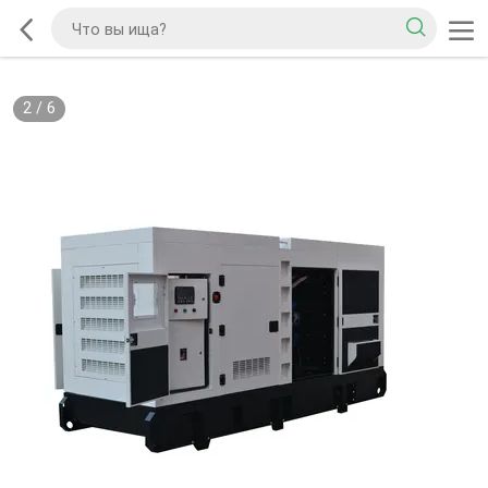
2
/
6