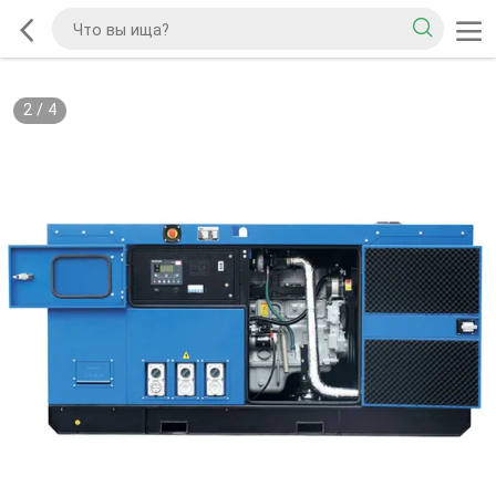
2
/
4