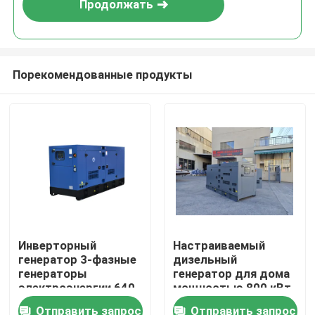
Продолжать
Порекомендованные продукты
Дом
Инверторный
Настраиваемый
генератор 3-фазные
дизельный
Продукты
генераторы
генератор для дома
электроэнергии 640
мощностью 800 кВт,
кВт 800 кВА Тихий
открытый,
Отправить запрос
Отправить запрос
Видео